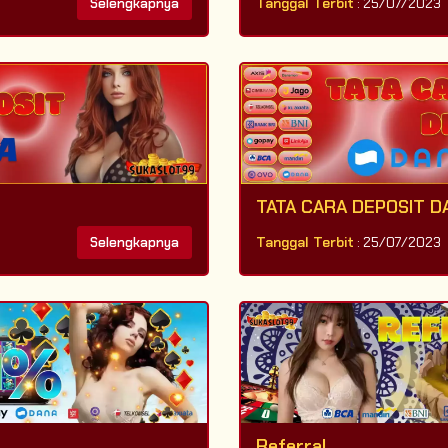
Tanggal Terbit
: 25/07/2023
Selengkapnya
TATA CARA DEPOSIT D
Tanggal Terbit
: 25/07/2023
Selengkapnya
Referral