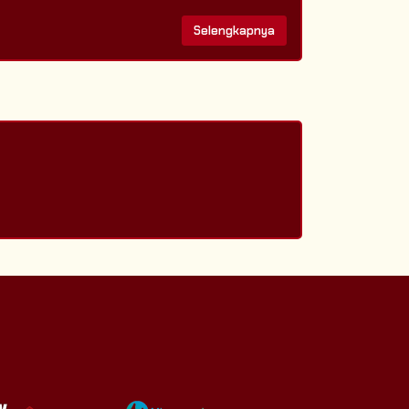
Selengkapnya