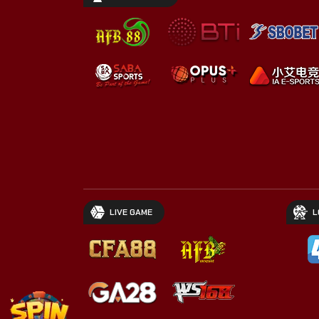
LIVE GAME
L