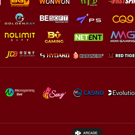
ARCADE