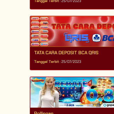
Tanggal Terbit
: 25/07/2023
TATA CARA DEPOSIT BCA QRIS
Tanggal Terbit
: 25/07/2023
Rollingan