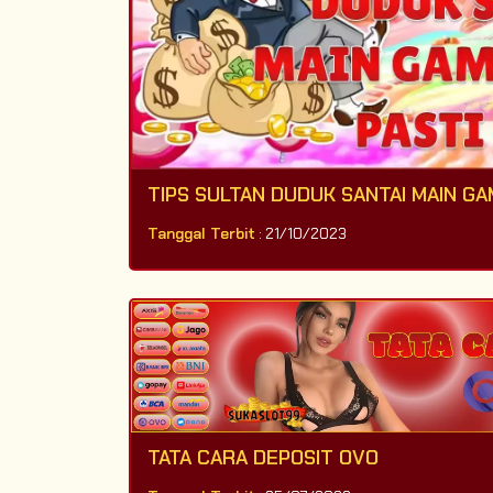
TIPS SULTAN DUDUK SANTAI MAIN GA
Tanggal Terbit
: 21/10/2023
TATA CARA DEPOSIT OVO