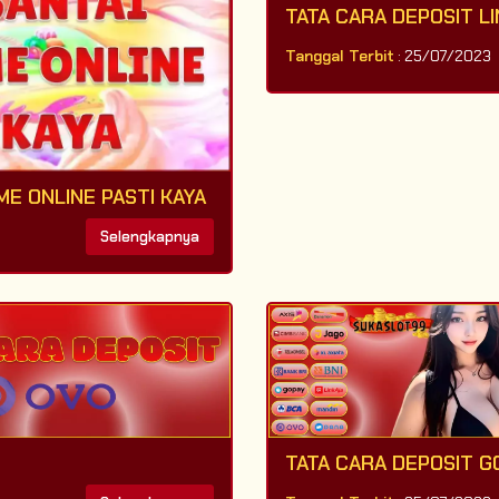
TATA CARA DEPOSIT L
Tanggal Terbit
: 25/07/2023
ME ONLINE PASTI KAYA
Selengkapnya
TATA CARA DEPOSIT G